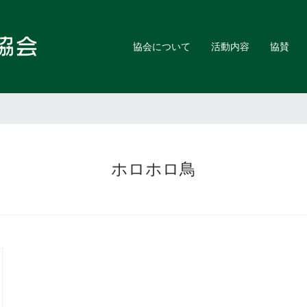
協会について
活動内容
協賛
ホロホロ鳥