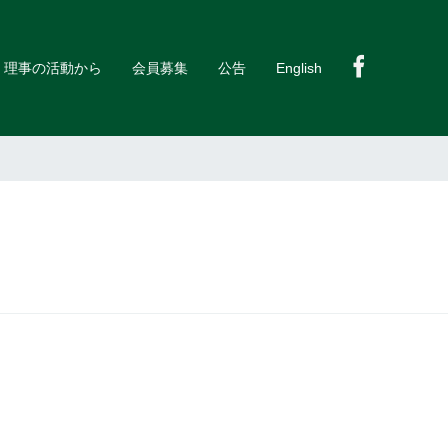
理事の活動から
会員募集
公告
English