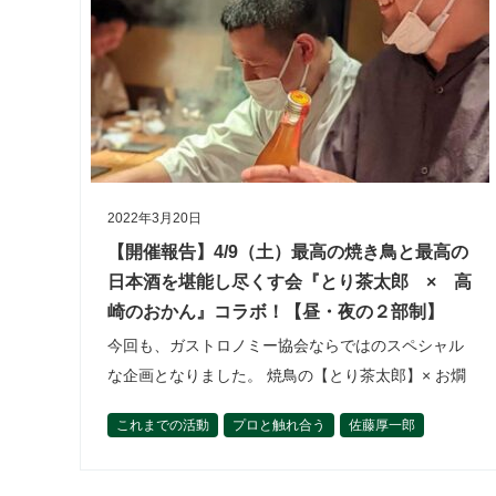
2022年3月20日
【開催報告】4/9（土）最高の焼き鳥と最高の
日本酒を堪能し尽くす会『とり茶太郎 × 高
崎のおかん』コラボ！【昼・夜の２部制】
今回も、ガストロノミー協会ならではのスペシャル
な企画となりました。 焼鳥の【とり茶太郎】× お燗
師の髙崎さん。 とにかくこれが呑まずにいられる
これまでの活動
プロと触れ合う
佐藤厚一郎
か！という、３時間となりました。 貴重な鳥の数々
開催報告
食材を学ぶ
を繊細な技術で焼き上げる渋谷の…