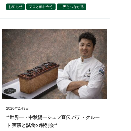
合わせて山に入っていただきます…
お知らせ
プロと触れ合う
世界とつながる
今後の開催予定
作って楽しむ
松﨑恵理
活動内容
理事の活動から
食材を学ぶ
2026年2月9日
**世界一・中秋陽一シェフ直伝 パテ・クルー
ト 実演と試食の特別会**