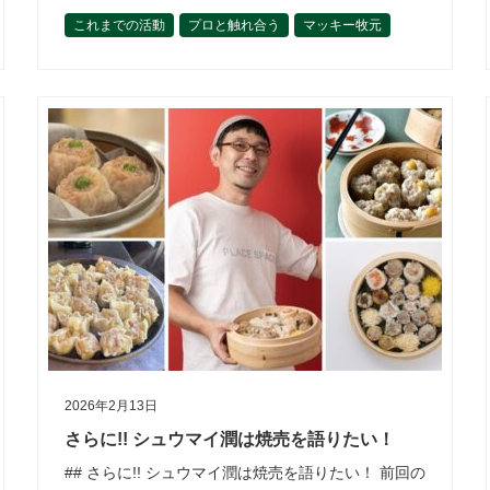
シリーズ。 先日、このバラエティ豊かな「ふなぐ
これまでの活動
プロと触れ合う
マッキー牧元
ち」と、食の探求者・マッキー牧元さ…
世界とつながる
松﨑恵理
活動内容
理事の活動から
開催報告
食材を学ぶ
2026年2月13日
さらに!! シュウマイ潤は焼売を語りたい！
## さらに!! シュウマイ潤は焼売を語りたい！ 前回の