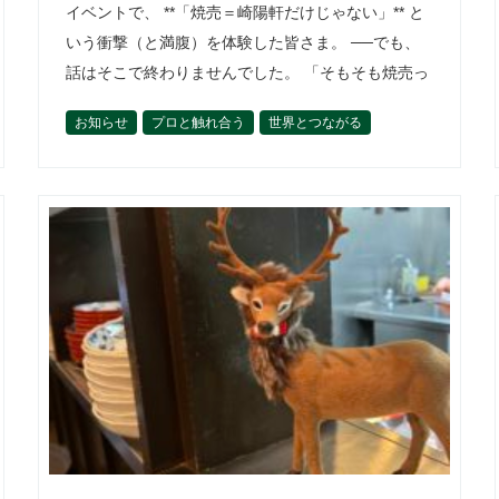
イベントで、 **「焼売＝崎陽軒だけじゃない」** と
いう衝撃（と満腹）を体験した皆さま。 ──でも、
話はそこで終わりませんでした。 「そもそも焼売っ
て何者？」 「…
お知らせ
プロと触れ合う
世界とつながる
今後の開催予定
佐藤厚一郎
作って楽しむ