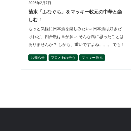
2026年2月7日
菊水「ふなぐち」をマッキー牧元の中華と楽
しむ！
もっと気軽に日本酒を楽しみたい♪ 日本酒は好きだ
けれど、四合瓶は量が多い そんな風に思ったことは
ありませんか？ しかも、重いですよね。。。 でも！
缶入りなら！200mlなら！！ 軽いし、気軽に楽しめ
お知らせ
プロと触れ合う
マッキー牧元
ます^ ^ そして、缶…
世界とつながる
今後の開催予定
作って楽しむ
松﨑恵理
活動内容
食材を学ぶ