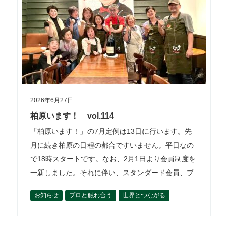
2026年6月27日
柏原います！ vol.114
「柏原います！」の7月定例は13日に行います。先
月に続き柏原の日程の都合ですいません。平日なの
で18時スタートです。なお、2月1日より会員制度を
一新しました。それに伴い、スタンダード会員、プ
レミアム会員のかたは会費が10…
お知らせ
プロと触れ合う
世界とつながる
今後の開催予定
作って楽しむ
柏原光太郎
食材を学ぶ