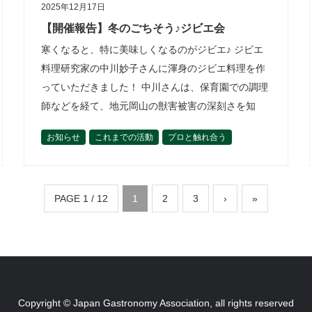
2025年12月17日
【開催報告】冬のごちそう♪ジビエ会
寒くなると、特に美味しくなるのがジビエ♪ ジビエ
料理研究家の中川妙子さんに渾身のジビエ料理を作
っていただきました！ 中川さんは、保育園での調理
師などを経て、地元岡山の獣害被害の深刻さを知
り、ジビエ料理研究家として独立。 …
お知らせ
これまでの活動
プロと触れ合う
世界とつながる
松﨑恵理
活動内容
理事の活動から
開催報告
食材を学ぶ
PAGE 1 / 12
1
2
3
›
»
Copyright © Japan Gastronomy Association, all rights reserved