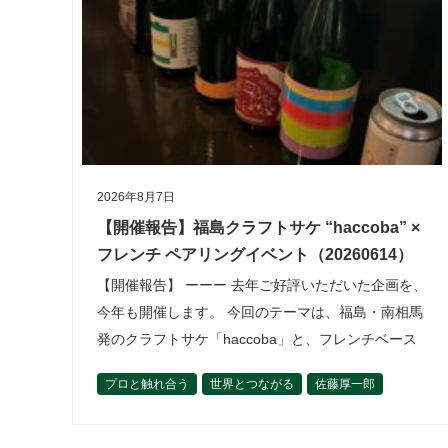
2026年8月7日
【開催報告】福島クラフトサケ “haccoba” ×
フレンチ ペアリングイベント（20260614）
【開催報告】 ーーー 去年ご好評いただいた企画を、
今年も開催します。 今回のテーマは、福島・南相馬
発のクラフトサケ「haccoba」と、フレンチベース
の料理とのペアリング。 市場に出ればすぐに完売し
プロと触れ合う
世界とつながる
佐藤厚一郎
てしまうほど入手困難な…
松﨑恵理
活動内容
理事の活動から
食材を学ぶ