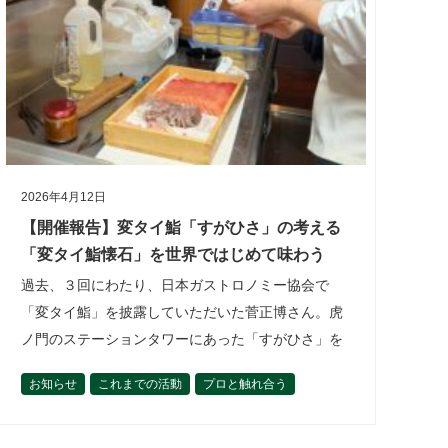
2026年4月12日
【開催報告】変タイ鮨「すがひさ」の考える
「変タイ鮨懐石」を世界ではじめて味わう
過去、３回にわたり、日本ガストロノミー協会で
「変タイ鮨」を披露していただいた菅正博さん。虎
ノ門のステーションタワーにあった「すがひさ」を
卒業し、いまは変タイ料理教室を開きながら、ポッ
お知らせ
これまでの活動
プロと触れ合う
プアップイベントを行っていますが、どれ…
世界とつながる
柏原光太郎
理事の活動から
開催報告
食材を学ぶ