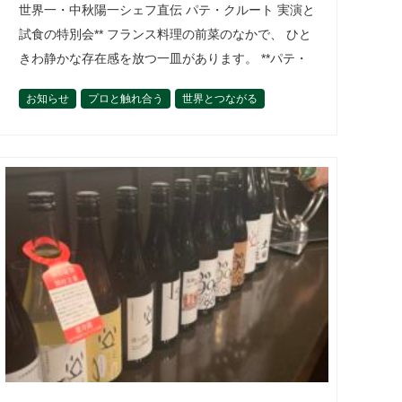
世界一・中秋陽一シェフ直伝 パテ・クルート 実演と
試食の特別会** フランス料理の前菜のなかで、 ひと
きわ静かな存在感を放つ一皿があります。 **パテ・
クルート（Pâté en croûte）**。 肉を練り、層を設
お知らせ
プロと触れ合う
世界とつながる
計し…
今後の開催予定
佐藤厚一郎
作って楽しむ
活動内容
食材を学ぶ