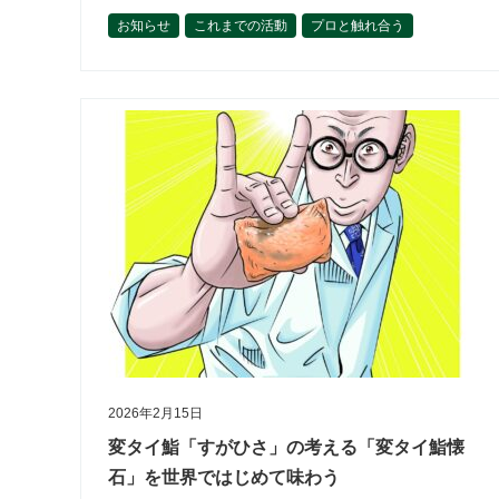
す。 パテ・クルート 肉を練り、層を設計し、生地で
お知らせ
これまでの活動
プロと触れ合う
包み、焼き上げる。 ただの前菜…
世界とつながる
佐藤厚一郎
作って楽しむ
活動内容
理事の活動から
開催報告
食材を学ぶ
2026年2月15日
変タイ鮨「すがひさ」の考える「変タイ鮨懐
石」を世界ではじめて味わう