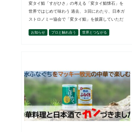
変タイ鮨「すがひさ」の考える「変タイ鮨懐石」を
世界ではじめて味わう 過去、３回にわたり、日本ガ
ストロノミー協会で「変タイ鮨」を披露していただ
いた菅正博さん。虎ノ門のステーションタワーにあ
お知らせ
プロと触れ合う
世界とつながる
った「すがひさ」を卒業し、いまは変…
今後の開催予定
柏原光太郎
活動内容
理事の活動から
食材を学ぶ