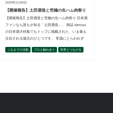
2025年11月6日
【開催報告】土田酒造と究極の生ハム肉祭り
【開催報告】土田酒造と究極の生ハム肉祭り 日本酒
ファンなら誰もが知る「土田酒造」。 雑誌 dancyu
の日本酒大特集でもトップに掲載された、いま最も
注目される蔵元のひとつです。 常識にとらわれず
「旨味」を追求した酒造り…
これまでの活動
プロと触れ合う
世界とつながる
佐藤厚一郎
松﨑恵理
活動内容
理事の活動から
開催報告
食材を学ぶ