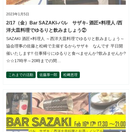
2023年1月5日
2/17（金）Bar SAZAKI-バル サザキ- 酒匠×料理人 /西
洋大皿料理でゆるりと飲みましょう②
SAZAKI 酒匠×料理人 ～西洋大皿料理でゆるりと飲みましょう～
協会理事の佐藤と松崎で主催するからサザキ なんです 平日開
催いたします!! 仕事帰りにゆるりと食べませんか?飲みませんか?
☆☆17時半～20時までの間…
これまでの活動
佐藤厚一郎
松﨑恵理