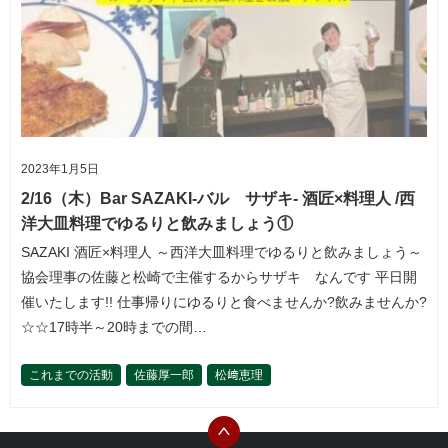
2023年1月5日
2/16（木）Bar SAZAKI-バル サザキ- 酒匠×料理人 /西
洋大皿料理でゆるりと飲みましょう①
SAZAKI 酒匠×料理人 ～西洋大皿料理でゆるりと飲みましょう～
協会理事の佐藤と松崎で主催するからサザキ なんです 平日開
催いたします!! 仕事帰りにゆるりと食べませんか?飲みませんか?
☆☆17時半～20時までの間…
これまでの活動
佐藤厚一郎
松﨑恵理