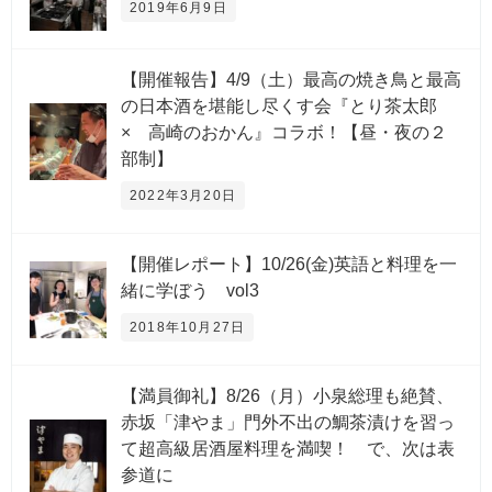
2019年6月9日
【開催報告】4/9（土）最高の焼き鳥と最高
の日本酒を堪能し尽くす会『とり茶太郎
× 高崎のおかん』コラボ！【昼・夜の２
部制】
2022年3月20日
【開催レポート】10/26(金)英語と料理を一
緒に学ぼう vol3
2018年10月27日
【満員御礼】8/26（月）小泉総理も絶賛、
赤坂「津やま」門外不出の鯛茶漬けを習っ
て超高級居酒屋料理を満喫！ で、次は表
参道に