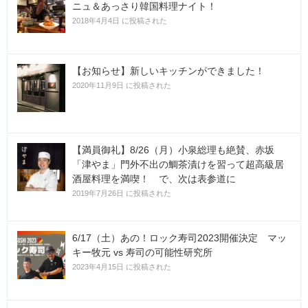
ニュ＆あっさり韓国料理ナイト！
2018年4月4日 に投稿された
【お知らせ】新しいキッチンができました！
2020年11月9日 に投稿された
【満員御礼】8/26（月）小泉総理も絶賛、赤坂
「津やま」門外不出の鯛茶漬けを習って超高級居
酒屋料理を満喫！ で、次は表参道に
2019年7月26日 に投稿された
6/17（土）あの！ロック寿司2023開催決定 マッ
キー牧元 vs 寿司の可能性研究所
2023年4月15日 に投稿された