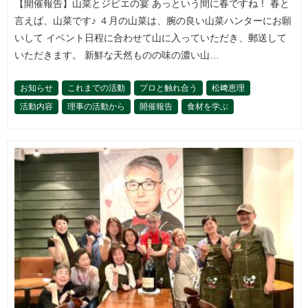
【開催報告】山菜とジビエの宴 あっという間に春ですね！ 春と
言えば、山菜です♪ ４月の山菜は、腕の良い山菜ハンターにお願
いして イベント日程に合わせて山に入っていただき、郵送して
いただきます。 新鮮な天然ものの味の濃い山…
お知らせ
これまでの活動
プロと触れ合う
松﨑恵理
活動内容
理事の活動から
開催報告
食材を学ぶ