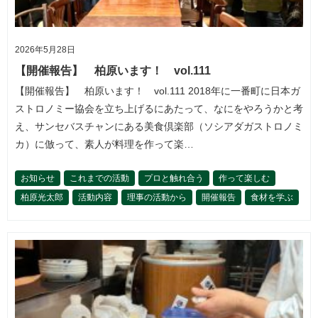
2026年5月28日
【開催報告】 柏原います！ vol.111
【開催報告】 柏原います！ vol.111 2018年に一番町に日本ガ
ストロノミー協会を立ち上げるにあたって、なにをやろうかと考
え、サンセバスチャンにある美食倶楽部（ソシアダガストロノミ
カ）に倣って、素人が料理を作って楽…
お知らせ
これまでの活動
プロと触れ合う
作って楽しむ
柏原光太郎
活動内容
理事の活動から
開催報告
食材を学ぶ