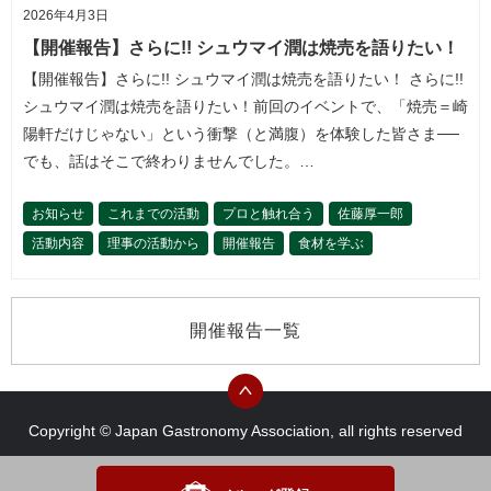
2026年4月3日
【開催報告】さらに!! シュウマイ潤は焼売を語りたい！
【開催報告】さらに!! シュウマイ潤は焼売を語りたい！ さらに!!
シュウマイ潤は焼売を語りたい！前回のイベントで、「焼売＝崎
陽軒だけじゃない」という衝撃（と満腹）を体験した皆さま──
でも、話はそこで終わりませんでした。…
お知らせ
これまでの活動
プロと触れ合う
佐藤厚一郎
活動内容
理事の活動から
開催報告
食材を学ぶ
開催報告一覧
Copyright © Japan Gastronomy Association, all rights reserved