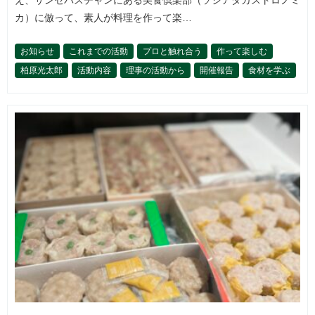
カ）に倣って、素人が料理を作って楽…
お知らせ
これまでの活動
プロと触れ合う
作って楽しむ
柏原光太郎
活動内容
理事の活動から
開催報告
食材を学ぶ