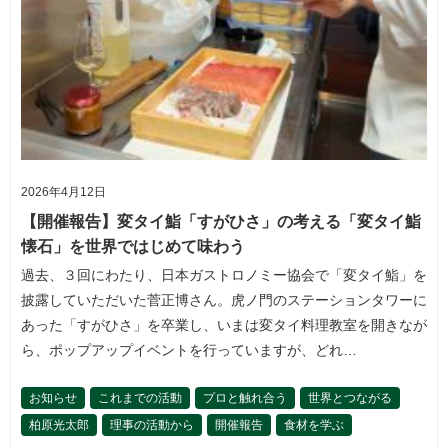
2026年4月12日
【開催報告】変タイ鮨「すがひさ」の考える「変タイ鮨
懐石」を世界ではじめて味わう
過去、３回にわたり、日本ガストロノミー協会で「変タイ鮨」を
披露していただいた菅正博さん。虎ノ門のステーションタワーに
あった「すがひさ」を卒業し、いまは変タイ料理教室を開きなが
ら、ポップアップイベントを行っていますが、どれ…
お知らせ
これまでの活動
プロと触れ合う
世界とつながる
柏原光太郎
理事の活動から
開催報告
食材を学ぶ