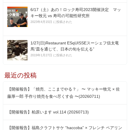
6/17（土）あの！ロック寿司2023開催決定 マッ
キー牧元 vs 寿司の可能性研究所
2023年4月15日 に投稿された
1/27(日)Restaurant ESqUISSEスーシェフ信太竜
馬“皿を通じて、日本の旬を伝える”
2019年1月27日 に投稿された
最近の投稿
【開催報告】「焼売、ここまでやる？」 〜 マッキー牧元 × 佐
藤厚一郎 手作り焼売を食べ尽くす会 〜(20260711)
【開催報告】柏原います vol.114 (20260713)
【開催報告】福島クラフトサケ “haccoba” × フレンチ ペアリン