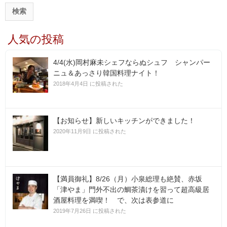
:
人気の投稿
4/4(水)岡村麻未シェフならぬシュフ シャンパー
ニュ＆あっさり韓国料理ナイト！
2018年4月4日 に投稿された
【お知らせ】新しいキッチンができました！
2020年11月9日 に投稿された
【満員御礼】8/26（月）小泉総理も絶賛、赤坂
「津やま」門外不出の鯛茶漬けを習って超高級居
酒屋料理を満喫！ で、次は表参道に
2019年7月26日 に投稿された