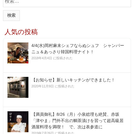
索
:
人気の投稿
4/4(水)岡村麻未シェフならぬシュフ シャンパー
ニュ＆あっさり韓国料理ナイト！
2018年4月4日 に投稿された
【お知らせ】新しいキッチンができました！
2020年11月9日 に投稿された
【満員御礼】8/26（月）小泉総理も絶賛、赤坂
「津やま」門外不出の鯛茶漬けを習って超高級居
酒屋料理を満喫！ で、次は表参道に
2019年7月26日 に投稿された