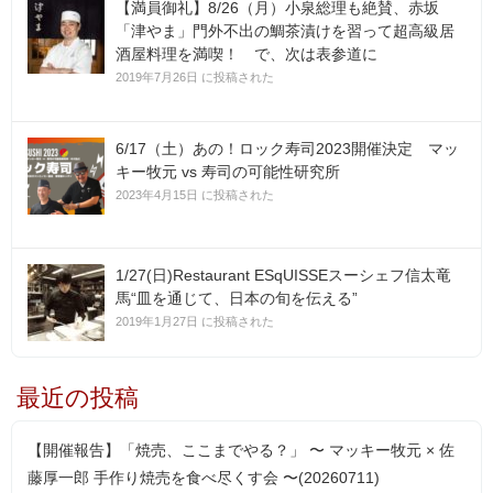
【満員御礼】8/26（月）小泉総理も絶賛、赤坂
「津やま」門外不出の鯛茶漬けを習って超高級居
酒屋料理を満喫！ で、次は表参道に
2019年7月26日 に投稿された
6/17（土）あの！ロック寿司2023開催決定 マッ
キー牧元 vs 寿司の可能性研究所
2023年4月15日 に投稿された
1/27(日)Restaurant ESqUISSEスーシェフ信太竜
馬“皿を通じて、日本の旬を伝える”
2019年1月27日 に投稿された
最近の投稿
【開催報告】「焼売、ここまでやる？」 〜 マッキー牧元 × 佐
藤厚一郎 手作り焼売を食べ尽くす会 〜(20260711)