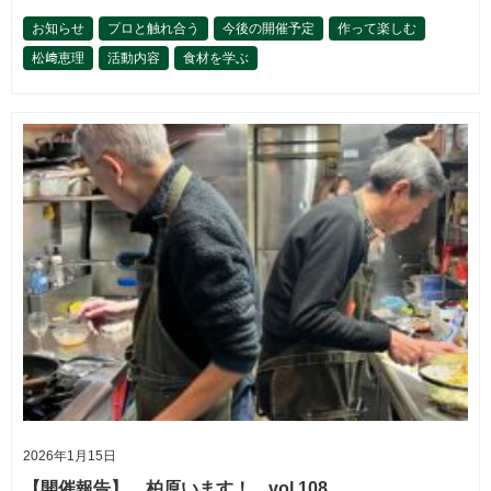
お知らせ
プロと触れ合う
今後の開催予定
作って楽しむ
松﨑恵理
活動内容
食材を学ぶ
2026年1月15日
【開催報告】 柏原います！ vol.108