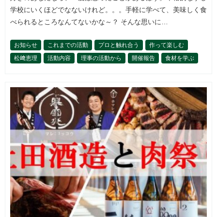
学校にいくほどでなないけれど。。。手軽に学べて、美味しく食
べられるところなんてないかな～？ そんな思いに…
お知らせ
これまでの活動
プロと触れ合う
作って楽しむ
松﨑恵理
活動内容
理事の活動から
開催報告
食材を学ぶ