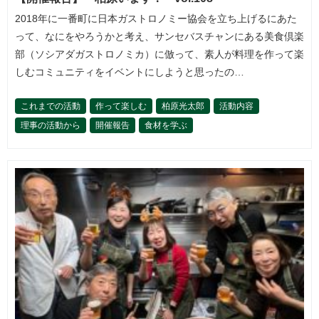
2018年に一番町に日本ガストロノミー協会を立ち上げるにあた
って、なにをやろうかと考え、サンセバスチャンにある美食倶楽
部（ソシアダガストロノミカ）に倣って、素人が料理を作って楽
しむコミュニティをイベントにしようと思ったの…
これまでの活動
作って楽しむ
柏原光太郎
活動内容
理事の活動から
開催報告
食材を学ぶ