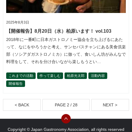
2025年8月3日
【開催報告】8月20日（水）柏原います！ vol.103
2018年に一番町に日本ガストロノミー協会を立ち上げるにあた
って、なにをやろうかと考え、サンセバスチャンにある美食倶楽
部（ソシアダガストロノミカ）に倣って、食いしん坊がみんなで
料理をして、それを分け合いながら楽しもうとい…
これまでの活動
作って楽しむ
柏原光太郎
活動内容
開催報告
< BACK
PAGE 2 / 28
NEXT >
Copyright © Japan Gastronomy Association, all rights reserved