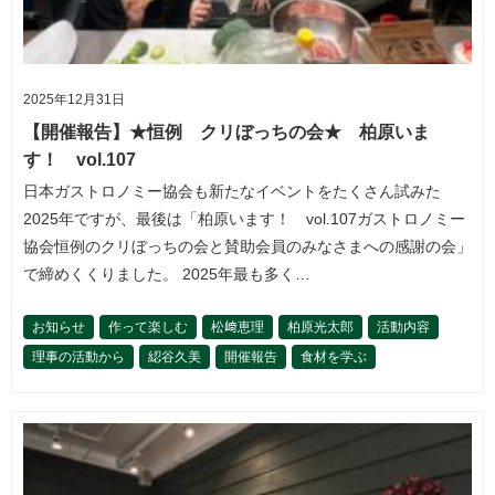
2025年12月31日
【開催報告】★恒例 クリぼっちの会★ 柏原いま
す！ vol.107
日本ガストロノミー協会も新たなイベントをたくさん試みた
2025年ですが、最後は「柏原います！ vol.107ガストロノミー
協会恒例のクリぼっちの会と賛助会員のみなさまへの感謝の会」
で締めくくりました。 2025年最も多く…
お知らせ
作って楽しむ
松﨑恵理
柏原光太郎
活動内容
理事の活動から
綛谷久美
開催報告
食材を学ぶ