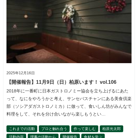
2025年12月16日
【開催報告】11月9日（日）柏原います！ vol.106
2018年に一番町に日本ガストロノミー協会を立ち上げるにあた
って、なにをやろうかと考え、サンセバスチャンにある美食倶楽
部（ソシアダガストロノミカ）に倣って、食いしん坊がみんなで
料理をして、それを分け合いながら楽しもうとい…
これまでの活動
プロと触れ合う
作って楽しむ
柏原光太郎
活動内容
理事の活動から
開催報告
食材を学ぶ