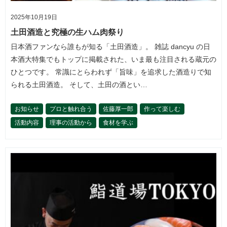
2025年10月19日
土田酒造と究極の生ハム肉祭り
日本酒ファンなら誰もが知る「土田酒造」。 雑誌 dancyu の日
本酒大特集でもトップに掲載された、いま最も注目される蔵元の
ひとつです。 常識にとらわれず「旨味」を追求した酒造りで知
られる土田酒造。 そして、土田の酒とい…
お知らせ
プロと触れ合う
佐藤厚一郎
作って楽しむ
活動内容
理事の活動から
食材を学ぶ