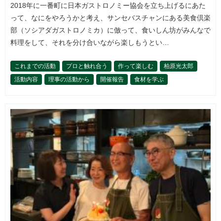
2018年に一番町に日本ガストロノミー協会を立ち上げるにあた
って、なにをやろうかと考え、サンセバスチャンにある美食倶楽
部（ソシアダガストロノミカ）に倣って、食いしん坊がみんなで
料理をして、それを分け合いながら楽しもうとい…
これまでの活動
プロと触れ合う
作って楽しむ
柏原光太郎
活動内容
理事の活動から
開催報告
食材を学ぶ