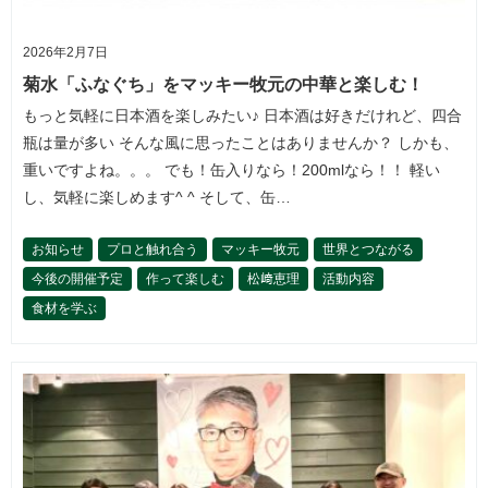
2026年2月7日
菊水「ふなぐち」をマッキー牧元の中華と楽しむ！
もっと気軽に日本酒を楽しみたい♪ 日本酒は好きだけれど、四合
瓶は量が多い そんな風に思ったことはありませんか？ しかも、
重いですよね。。。 でも！缶入りなら！200mlなら！！ 軽い
し、気軽に楽しめます^ ^ そして、缶…
お知らせ
プロと触れ合う
マッキー牧元
世界とつながる
今後の開催予定
作って楽しむ
松﨑恵理
活動内容
食材を学ぶ