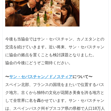
今後も当協会ではサン・セバスチャン、カノエタンとの
交流を続けていきます。近い将来、サン・セバスチャン
に協会の拠点を置くことも検討課題となりました。
協会の今後にどうぞご期待ください。
〜
サン・セバスチャン／ドノスティア
について〜
スペイン北部、フランスの国境をまたいで位置するバス
ク地方。古くから独特の文化が花開き美食を誇る地方と
して全世界に名を轟かせています。サン・セバスチャン
は、スペインバスク州ギプスコア県の県都で人口18万人