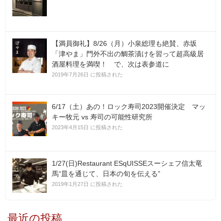
【満員御礼】8/26（月）小泉総理も絶賛、赤坂
「津やま」門外不出の鯛茶漬けを習って超高級居
酒屋料理を満喫！ で、次は表参道に
2019年7月26日 に投稿された
6/17（土）あの！ロック寿司2023開催決定 マッ
キー牧元 vs 寿司の可能性研究所
2023年4月15日 に投稿された
1/27(日)Restaurant ESqUISSEスーシェフ信太竜
馬“皿を通じて、日本の旬を伝える”
2019年1月27日 に投稿された
最近の投稿