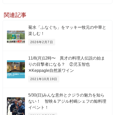
関連記事
菊水「ふなぐち」をマッキー牧元の中華と
楽しむ！
2026年2月7日
11/8(月)12時〜 異才の料理人伝説の始ま
りの目撃者になる？ ②児玉智也
✕Keppagle自然派ワイン
2021年10月19日
5/30(日)みんな意外とクジラの魅力を知ら
ない！ 智映＆アジル村嶋シェフの鯨料理
イベント！