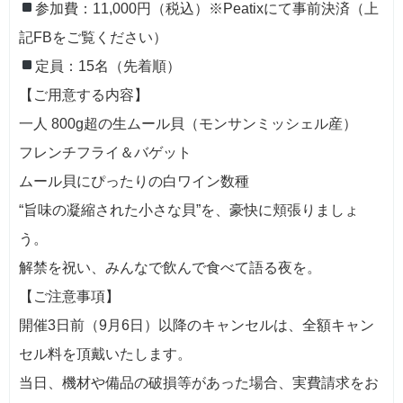
参加費：11,000円（税込）※Peatixにて事前決済（上
記FBをご覧ください）
定員：15名（先着順）
【ご用意する内容】
一人 800g超の生ムール貝（モンサンミッシェル産）
フレンチフライ＆バゲット
ムール貝にぴったりの白ワイン数種
“旨味の凝縮された小さな貝”を、豪快に頬張りましょ
う。
解禁を祝い、みんなで飲んで食べて語る夜を。
【ご注意事項】
開催3日前（9月6日）以降のキャンセルは、全額キャン
セル料を頂戴いたします。
当日、機材や備品の破損等があった場合、実費請求をお