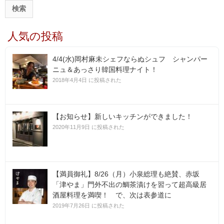
:
人気の投稿
4/4(水)岡村麻未シェフならぬシュフ シャンパー
ニュ＆あっさり韓国料理ナイト！
2018年4月4日 に投稿された
【お知らせ】新しいキッチンができました！
2020年11月9日 に投稿された
【満員御礼】8/26（月）小泉総理も絶賛、赤坂
「津やま」門外不出の鯛茶漬けを習って超高級居
酒屋料理を満喫！ で、次は表参道に
2019年7月26日 に投稿された