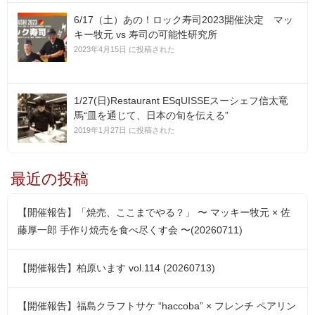
6/17（土）あの！ロック寿司2023開催決定 マッ
キー牧元 vs 寿司の可能性研究所
2023年4月15日 に投稿された
1/27(日)Restaurant ESqUISSEスーシェフ信太竜
馬“皿を通じて、日本の旬を伝える”
2019年1月27日 に投稿された
最近の投稿
【開催報告】「焼売、ここまでやる？」 〜 マッキー牧元 × 佐
藤厚一郎 手作り焼売を食べ尽くす会 〜(20260711)
【開催報告】柏原います vol.114 (20260713)
【開催報告】福島クラフトサケ “haccoba” × フレンチ ペアリン