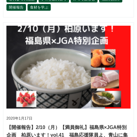
開催報告
食材を学ぶ
2020年1月17日
【開催報告】2/10（月）【満員御礼】福島県×JGA特別
企画 柏原います！vol.41 福島応援隊員よ、青山に集