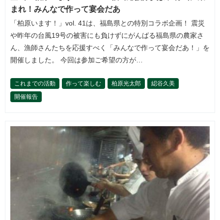
まれ！みんなで作って宴会だあ
「柏原います！」vol. 41は、福島県との特別コラボ企画！ 震災
や昨年の台風19号の被害にも負けずにがんばる福島県の農家さ
ん、漁師さんたちを応援すべく「みんなで作って宴会だあ！」を
開催しました。 今回は参加ご希望の方が…
これまでの活動
作って楽しむ
柏原光太郎
綛谷久美
開催報告