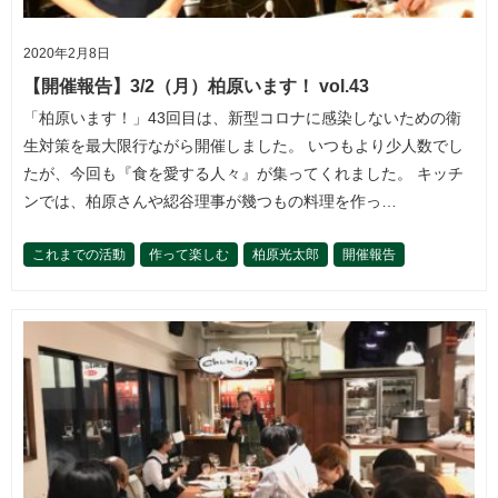
2020年2月8日
【開催報告】3/2（月）柏原います！ vol.43
「柏原います！」43回目は、新型コロナに感染しないための衛
生対策を最大限行ながら開催しました。 いつもより少人数でし
たが、今回も『食を愛する人々』が集ってくれました。 キッチ
ンでは、柏原さんや綛谷理事が幾つもの料理を作っ…
これまでの活動
作って楽しむ
柏原光太郎
開催報告