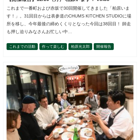
これまで一番町および赤坂で30回開催してきました「柏原いま
す！」。31回目からは表参道のCHUMS KITCHEN STUDIOに場
所を移し、今年最後の締めくくりとなった今回は38回目！ 師走
も押し迫りみなさんお忙しい中…
これまでの活動
作って楽しむ
柏原光太郎
開催報告