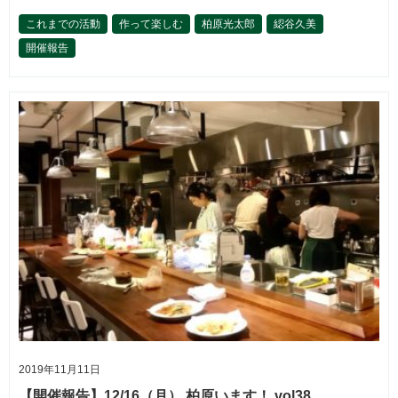
これまでの活動
作って楽しむ
柏原光太郎
綛谷久美
開催報告
2019年11月11日
【開催報告】12/16（月） 柏原います！ vol38