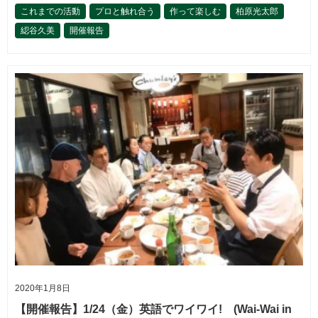
これまでの活動
プロと触れ合う
作って楽しむ
柏原光太郎
綛谷久美
開催報告
2020年1月8日
【開催報告】1/24（金）英語でワイワイ! (Wai-Wai in