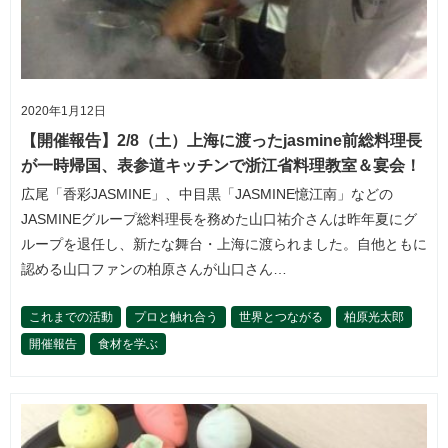
2020年1月12日
【開催報告】2/8（土）上海に渡ったjasmine前総料理長
が一時帰国、表参道キッチンで浙江省料理教室＆宴会！
広尾「香彩JASMINE」、中目黒「JASMINE憶江南」などの
JASMINEグループ総料理長を務めた山口祐介さんは昨年夏にグ
ループを退任し、新たな舞台・上海に渡られました。自他ともに
認める山口ファンの柏原さんが山口さん…
これまでの活動
プロと触れ合う
世界とつながる
柏原光太郎
開催報告
食材を学ぶ