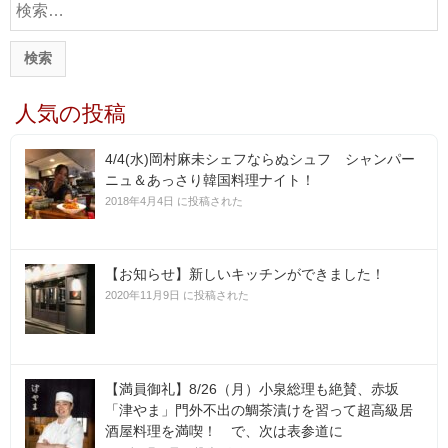
索
:
人気の投稿
4/4(水)岡村麻未シェフならぬシュフ シャンパー
ニュ＆あっさり韓国料理ナイト！
2018年4月4日 に投稿された
【お知らせ】新しいキッチンができました！
2020年11月9日 に投稿された
【満員御礼】8/26（月）小泉総理も絶賛、赤坂
「津やま」門外不出の鯛茶漬けを習って超高級居
酒屋料理を満喫！ で、次は表参道に