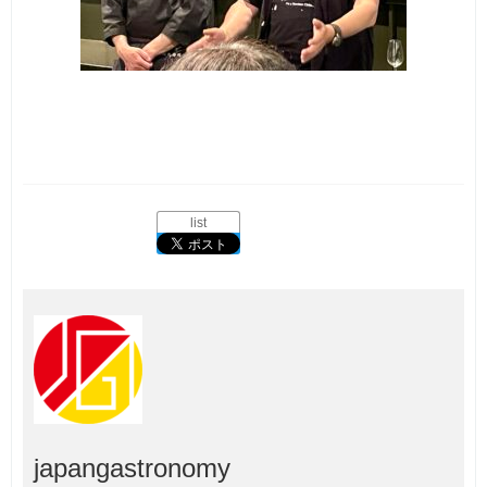
list
japangastronomy