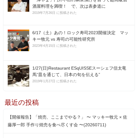
酒屋料理を満喫！ で、次は表参道に
2019年7月26日 に投稿された
6/17（土）あの！ロック寿司2023開催決定 マッ
キー牧元 vs 寿司の可能性研究所
2023年4月15日 に投稿された
1/27(日)Restaurant ESqUISSEスーシェフ信太竜
馬“皿を通じて、日本の旬を伝える”
2019年1月27日 に投稿された
最近の投稿
【開催報告】「焼売、ここまでやる？」 〜 マッキー牧元 × 佐
藤厚一郎 手作り焼売を食べ尽くす会 〜(20260711)