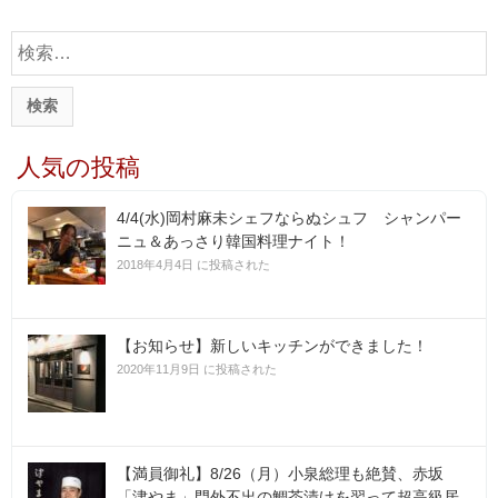
検
索
:
人気の投稿
4/4(水)岡村麻未シェフならぬシュフ シャンパー
ニュ＆あっさり韓国料理ナイト！
2018年4月4日 に投稿された
【お知らせ】新しいキッチンができました！
2020年11月9日 に投稿された
【満員御礼】8/26（月）小泉総理も絶賛、赤坂
「津やま」門外不出の鯛茶漬けを習って超高級居