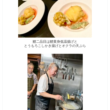
鱧二品目は鱧黄身低温揚げと
とうもろこしかき揚げとオクラの天ぷら