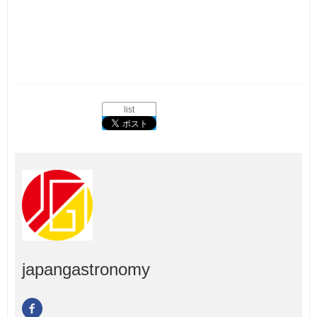
list
japangastronomy