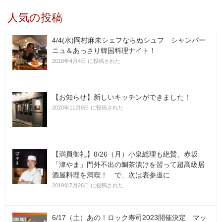
人気の投稿
4/4(水)岡村麻未シェフならぬシュフ シャンパー
ニュ＆あっさり韓国料理ナイト！
2018年4月4日 に投稿された
【お知らせ】新しいキッチンができました！
2020年11月9日 に投稿された
【満員御礼】8/26（月）小泉総理も絶賛、赤坂
「津やま」門外不出の鯛茶漬けを習って超高級居
酒屋料理を満喫！ で、次は表参道に
2019年7月26日 に投稿された
6/17（土）あの！ロック寿司2023開催決定 マッ