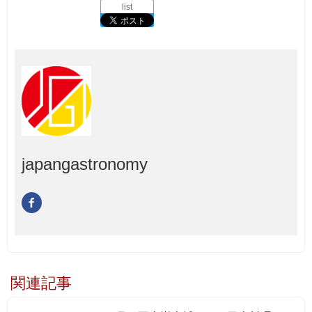
list
japangastronomy
関連記事