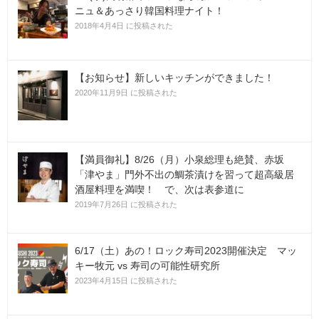
ニュ＆あっさり韓国料理ナイト！
2018年4月4日 に投稿された
【お知らせ】新しいキッチンができました！
2020年11月9日 に投稿された
【満員御礼】8/26（月）小泉総理も絶賛、赤坂
「津やま」門外不出の鯛茶漬けを習って超高級居
酒屋料理を満喫！ で、次は表参道に
2019年7月26日 に投稿された
6/17（土）あの！ロック寿司2023開催決定 マッ
キー牧元 vs 寿司の可能性研究所
2023年4月15日 に投稿された