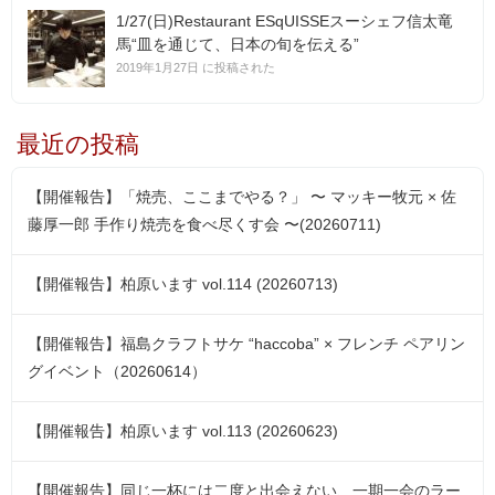
1/27(日)Restaurant ESqUISSEスーシェフ信太竜
馬“皿を通じて、日本の旬を伝える”
2019年1月27日 に投稿された
最近の投稿
【開催報告】「焼売、ここまでやる？」 〜 マッキー牧元 × 佐
藤厚一郎 手作り焼売を食べ尽くす会 〜(20260711)
【開催報告】柏原います vol.114 (20260713)
【開催報告】福島クラフトサケ “haccoba” × フレンチ ペアリン
グイベント（20260614）
【開催報告】柏原います vol.113 (20260623)
【開催報告】同じ一杯には二度と出会えない、一期一会のラー