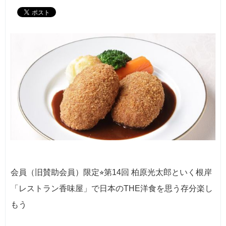
会員（旧賛助会員）限定
⭐︎
第14回 柏原光太郎といく根岸
「レストラン香味屋」で日本のTHE洋食を思う存分楽し
もう