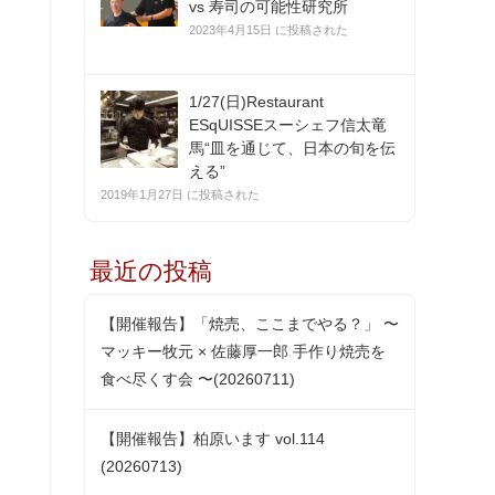
vs 寿司の可能性研究所
2023年4月15日 に投稿された
1/27(日)Restaurant
ESqUISSEスーシェフ信太竜
馬“皿を通じて、日本の旬を伝
える”
2019年1月27日 に投稿された
最近の投稿
【開催報告】「焼売、ここまでやる？」 〜
マッキー牧元 × 佐藤厚一郎 手作り焼売を
食べ尽くす会 〜(20260711)
【開催報告】柏原います vol.114
(20260713)