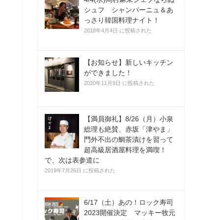
シュフ シャンパーニュ＆あ
っさり韓国料理ナイト！
2018年4月4日 に投稿された
【お知らせ】新しいキッチン
ができました！
2020年11月9日 に投稿された
【満員御礼】8/26（月）小泉
総理も絶賛、赤坂「津やま」
門外不出の鯛茶漬けを習って
超高級居酒屋料理を満喫！
で、次は表参道に
2019年7月26日 に投稿された
6/17（土）あの！ロック寿司
2023開催決定 マッキー牧元