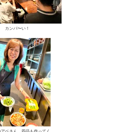
カンパ〜い！
のアベさん。四品も作ってく