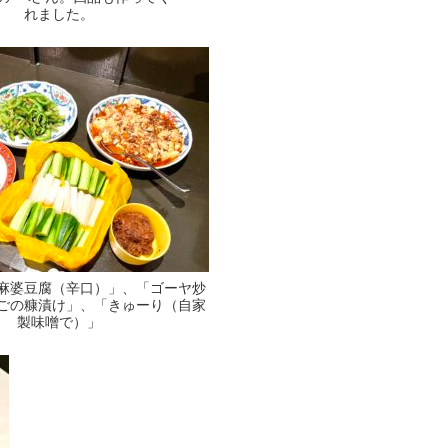
れました。
麻婆豆腐（辛口）」、「ゴーヤ炒
ごの糠漬け」、「きゅーり（自家
製味噌で）」