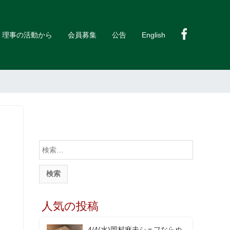
理事の活動から
会員募集
公告
English
検
索
:
人気の投稿
4/4(水)岡村麻未シェフならぬ