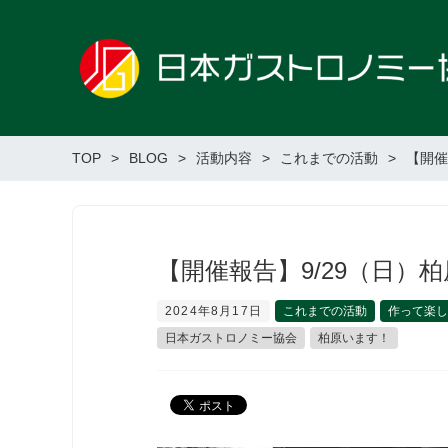
TOP
BLOG
活動内容
これまでの活動
【開催
【開催報告】9/29（日）柏原
2024年8月17日
これまでの活動
作って楽し
日本ガストロノミー協会
柏原います！