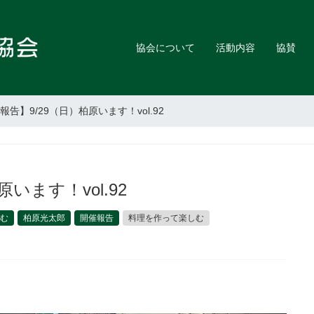
協会について
活動内容
協賛
報告】9/29（日）柏原います！vol.92
います！vol.92
む
柏原光太郎
開催報告
料理を作って楽しむ